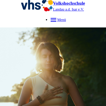
Volkshochschule
Landau a.d. Isar
e.V.
Menü