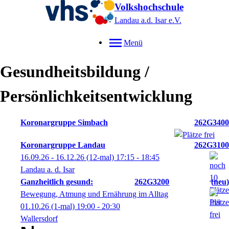
Volkshochschule
Landau a.d. Isar
e.V.
Menü
Gesundheitsbildung /
Persönlichkeitsentwicklung
Koronargruppe Simbach
262G3400
Koronargruppe Landau
262G3100
16.09.26 - 16.12.26
(12-mal)
17:15
- 18:45
Landau a. d. Isar
Ganzheitlich gesund:
262G3200
neu
Bewegung, Atmung und Ernährung im Alltag
01.10.26
(1-mal)
19:00
- 20:30
Wallersdorf