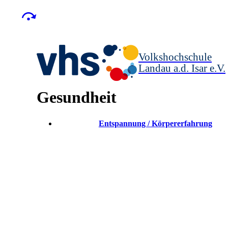
Volkshochschule
Landau a.d. Isar
e.V.
Gesundheit
Entspannung / Körpererfahrung