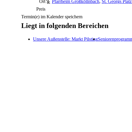
Ort
Pfarrheim Großköllnbach
,
St. Georgs Plat
Preis
Termin(e) im Kalender speichern
Liegt in folgenden Bereichen
Unsere Außenstelle: Markt Pilsting
Seniorenprogram