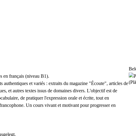
Bel
s en français (niveau B1).
(Plä
 authentiques et variés : extraits du magazine "Écoute", articles de
es, et autres textes issus de domaines divers. L'objectif est de
cabulaire, de pratiquer l'expression orale et écrite, tout en
 francophone. Un cours vivant et motivant pour progresser en
usgelegt.