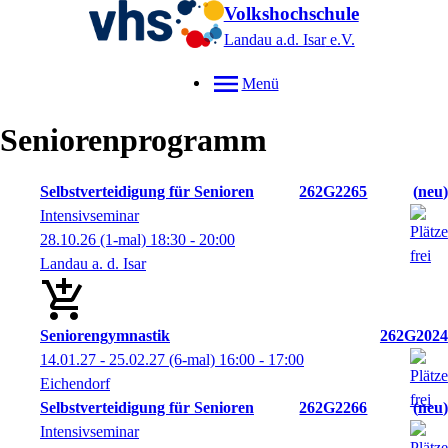
Volkshochschule
Landau a.d. Isar
e.V.
Menü
Seniorenprogramm
Selbstverteidigung für Senioren
262G2265
neu
Intensivseminar
28.10.26
(1-mal)
18:30
- 20:00
Landau a. d. Isar
Seniorengymnastik
262G2024
14.01.27 - 25.02.27
(6-mal)
16:00
- 17:00
Eichendorf
Selbstverteidigung für Senioren
262G2266
neu
Intensivseminar