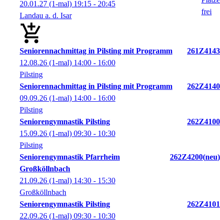
20.01.27
(1-mal)
19:15
- 20:45
Landau a. d. Isar
Seniorennachmittag in Pilsting mit Programm
261Z4143
12.08.26
(1-mal)
14:00
- 16:00
Pilsting
Seniorennachmittag in Pilsting mit Programm
262Z4140
09.09.26
(1-mal)
14:00
- 16:00
Pilsting
Seniorengymnastik Pilsting
262Z4100
15.09.26
(1-mal)
09:30
- 10:30
Pilsting
Seniorengymnastik Pfarrheim
262Z4200
neu
Großköllnbach
21.09.26
(1-mal)
14:30
- 15:30
Großköllnbach
Seniorengymnastik Pilsting
262Z4101
22.09.26
(1-mal)
09:30
- 10:30