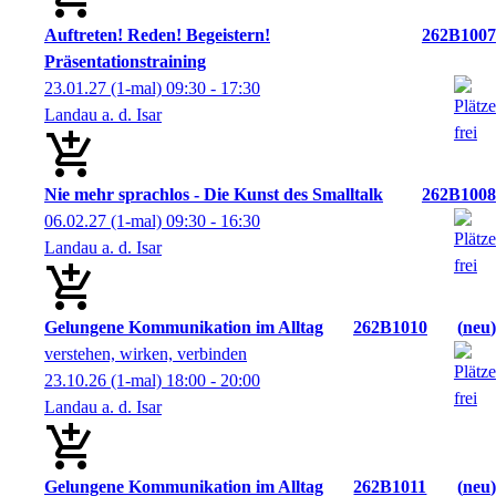
Auftreten! Reden! Begeistern!
262B1007
Präsentationstraining
23.01.27
(1-mal)
09:30
- 17:30
Landau a. d. Isar
Nie mehr sprachlos - Die Kunst des Smalltalk
262B1008
06.02.27
(1-mal)
09:30
- 16:30
Landau a. d. Isar
Gelungene Kommunikation im Alltag
262B1010
neu
verstehen, wirken, verbinden
23.10.26
(1-mal)
18:00
- 20:00
Landau a. d. Isar
Gelungene Kommunikation im Alltag
262B1011
neu