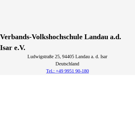
Verbands-Volkshochschule Landau a.d.
Isar e.V.
Ludwigstraße
25
, 94405
Landau a. d. Isar
Deutschland
Tel.: +49 9951 90-180
info@vhs-landau.de
Lage & Routenplaner
Öffnungszeiten:
Montag bis Freitag
09:00 Uhr bis 12:00 Uhr