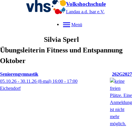
Volkshochschule
Landau a.d. Isar
e.V.
Menü
Silvia
Sperl
Übungsleiterin Fitness und Entspannung
Oktober
Seniorengymnastik
262G2027
05.10.26 - 30.11.26
(8-mal)
16:00
- 17:00
Eichendorf