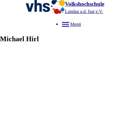
Volkshochschule
Landau a.d. Isar
e.V.
Menü
Michael
Hirl