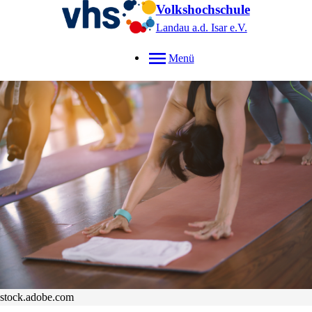
Volkshochschule
Landau a.d. Isar
e.V.
Menü
stock.adobe.com