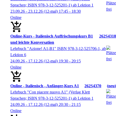
Sprachen; ISBN 978-3-12-525201-1) ab Lektion 1
23.09.26 - 23.12.26
(12-mal)
17:45
- 18:30
Online
Online-Kurs - Italienisch Auffrischungskurs B1
262S4318
und leichte Konversation
Lehrbuch "Azione! A1-B1" ISBN 978-3-12-525706-1, ab
Lektion 6
24.09.26 - 17.12.26
(12-mal)
19:30
- 20:15
Online
Online - Italienisch - Anfänger-Kurs A1
262S4370
neu
Lehrbuch "Con piacere nuovo A1" (Verlag Klett
Sprachen; ISBN 978-3-12-525201-1) ab Lektion 1
24.09.26 - 17.12.26
(12-mal)
20:30
- 21:15
Online