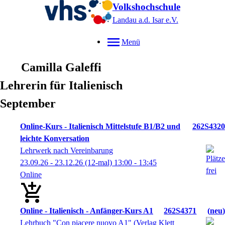
Volkshochschule
Landau a.d. Isar
e.V.
Menü
Camilla
Galeffi
Lehrerin für Italienisch
September
Online-Kurs - Italienisch Mittelstufe B1/B2 und
262S4320
leichte Konversation
Lehrwerk nach Vereinbarung
23.09.26 - 23.12.26
(12-mal)
13:00
- 13:45
Online
Online - Italienisch - Anfänger-Kurs A1
262S4371
neu
Lehrbuch "Con piacere nuovo A1" (Verlag Klett